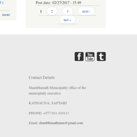
मा।
Post date:
02/27/2017 - 15:49
Pages
1
2
3
next ›
more
last »
Contact Details
Shambhunath Municipality office of the
municiplaity executive
KATHAUNA, SAPTARI
PHONE: +977 031 410111
Email:
shambhunathmun@gmail.com