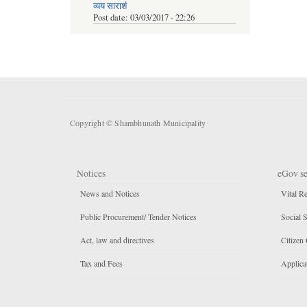
व्यय साराशं
Post date:
03/03/2017 - 22:26
Copyright © Shambhunath Municipality
Notices
eGov se
News and Notices
Vital Re
Public Procurement/ Tender Notices
Social S
Act, law and directives
Citizen 
Tax and Fees
Applicat