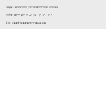
शम्भुनाथ नगरपालिका, नगर कार्यपालिकाको कार्यालय
कठाैना, सप्तरी फाेन नंः +९७७ ०३१ ४१०१११
ईमेल-
shambhunathmun@gmail.com