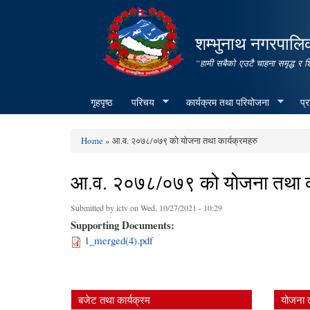
शम्भुनाथ नगरपालिक
“हामी सबैको एउटै चाहना समृद्ध र 
गृहपृष्ठ
परिचय
कार्यक्रम तथा परियोजना
प्
Home
» आ.व. २०७८/०७९ को योजना तथा कार्यक्रमहरु
You are here
आ.व. २०७८/०७९ को योजना तथा का
Submitted by
ictv
on Wed, 10/27/2021 - 10:29
Supporting Documents:
1_merged(4).pdf
बजेट तथा कार्यक्रम
योजना 