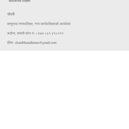
सार्वजनिक परीक्षण
संपर्क
शम्भुनाथ नगरपालिका, नगर कार्यपालिकाको कार्यालय
कठाैना, सप्तरी फाेन नंः +९७७ ०३१ ४१०१११
ईमेल-
shambhunathmun@gmail.com