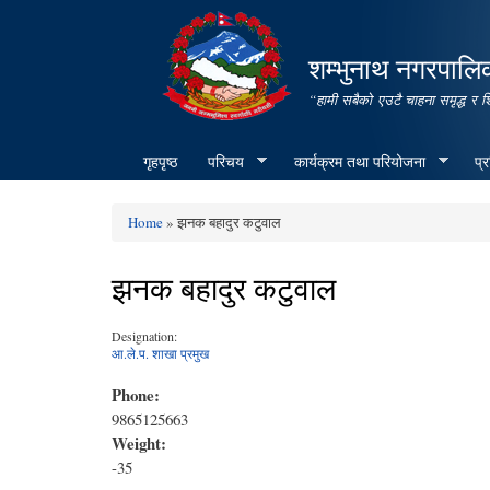
शम्भुनाथ नगरपालिक
“हामी सबैको एउटै चाहना समृद्ध र 
गृहपृष्ठ
परिचय
कार्यक्रम तथा परियोजना
प्
Home
» झनक बहादुर कटुवाल
You are here
झनक बहादुर कटुवाल
Designation:
आ.ले.प. शाखा प्रमुख
Phone:
9865125663
Weight:
-35