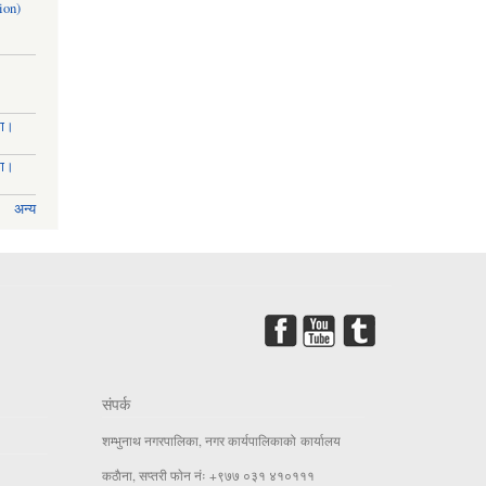
ion)
मा।
मा।
अन्य
संपर्क
शम्भुनाथ नगरपालिका, नगर कार्यपालिकाको कार्यालय
कठाैना, सप्तरी फाेन नंः +९७७ ०३१ ४१०१११