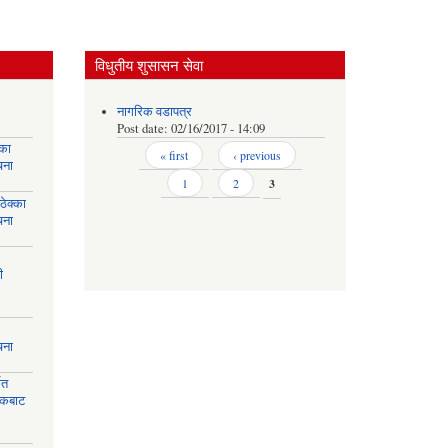
विधुतीय शुसासन सेवा
नागरिक वडापत्र
Post date:
02/16/2017 - 14:09
्का
Pages
« first
‹ previous
चना
1
2
3
ेक्का
चना
ी
चना
मत
ायकबाट