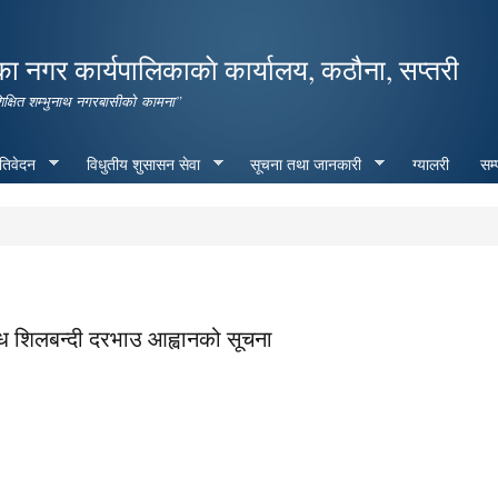
Skip to
main
ा नगर कार्यपालिकाकाे कार्यालय, कठौना, सप्तरी
content
शिक्षित शम्भुनाथ नगरबासीको कामना”
रतिवेदन
विधुतीय शुसासन सेवा
सूचना तथा जानकारी
ग्यालरी
सम्
धि शिलबन्दी दरभाउ आह्वानको सूचना