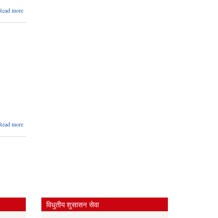
about
Read more
आ.व.२०८३/०८४
को शम्भुनाथ मेला
ठेक्का सम्बन्धि
शिलबन्दी दरभाउ
आह्वानको सूचना
about
Read more
आ.व.२०८३/०८४
को सार्वजनिक
हटिया ठेक्का
सम्बन्धि शिलबन्दी
दरभाउ आह्वानको
सूचना
विधुतीय शुसासन सेवा