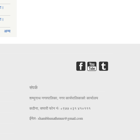
मा।
मा।
अन्य
संपर्क
शम्भुनाथ नगरपालिका, नगर कार्यपालिकाको कार्यालय
कठाैना, सप्तरी फाेन नंः +९७७ ०३१ ४१०१११
ईमेल-
shambhunathmun@gmail.com