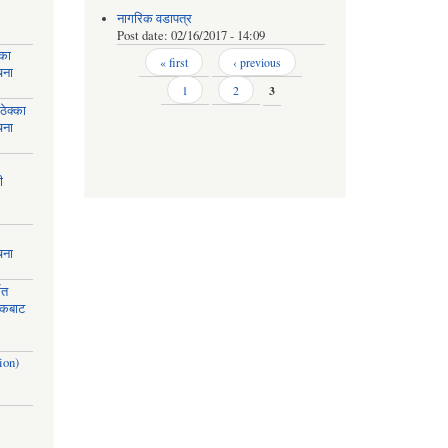
नागरिक वडापत्र
Post date:
02/16/2017 - 14:09
्का
Pages
« first
‹ previous
चना
1
2
3
ेक्का
चना
ी
चना
मत
ायकबाट
ion)