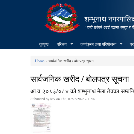
शम्भुनाथ नगरपालिक
“हामी सबैको एउटै चाहना समृद्ध र 
गृहपृष्ठ
परिचय
कार्यक्रम तथा परियोजना
प्
Home
» सार्वजनिक खरीद / बोलपत्र सूचना
You are here
सार्वजनिक खरीद / बोलपत्र सूचना
आ.व.२०८३/०८४ को शम्भुनाथ मेला ठेक्का सम्बन्
Submitted by
ictv
on Thu, 07/23/2026 - 11:07