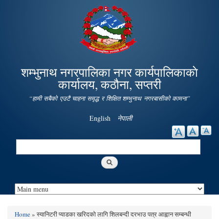
Skip to
main
content
शम्भुनाथ नगरपालिका नगर कार्यपालिकाकाे
कार्यालय, कठौना, सप्तरी
“हामी सबैको एउटै चाहना समृद्ध र शिक्षित शम्भुनाथ नगरबासीको कामना”
English
नेपाली
Search
Search form
Home
» स्यानिटरी प्याडका खरिदको लागि शिलबन्दी दरभाउ पत्र आह्वान सम्बन्धी