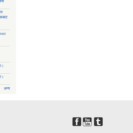
चना
मत
ायकबाट
ion)
मा।
मा।
अन्य